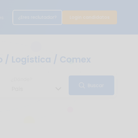
¿Eres reclutador?
Login candidatos
es
 / Logística / Comex
¿Dónde?
Buscar
País