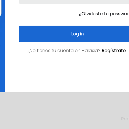
¿Olvidaste tu passwo
Log in
¿No tienes tu cuenta en
Halaxia
?
Regístrate
Empleos en el Secto
¿Empleo deseado?
Red