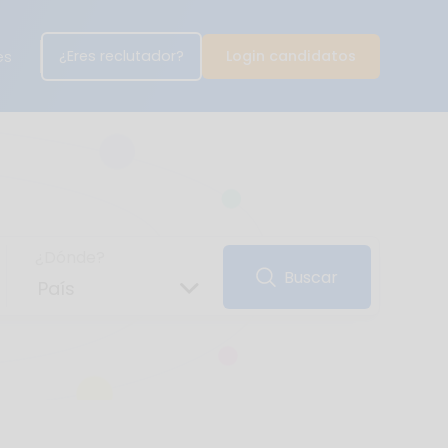
¿Eres reclutador?
Login candidatos
es
¿Dónde?
Buscar
País