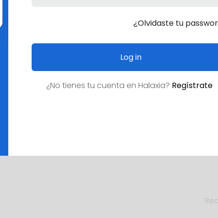
¿Olvidaste tu passwo
Log in
¿No tienes tu cuenta en
Halaxia
?
Regístrate
¿Empleo deseado?
Red