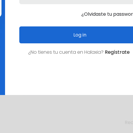
¿Olvidaste tu passwo
Log in
¿No tienes tu cuenta en
Halaxia
?
Regístrate
¿Empleo deseado?
Red