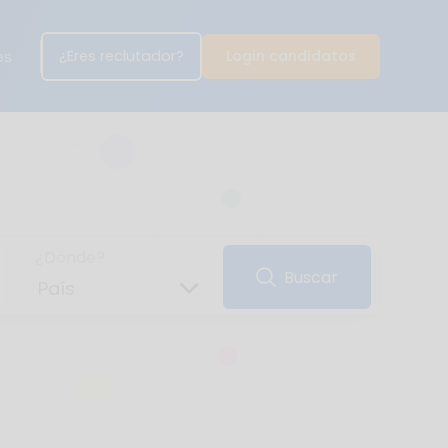
¿Eres reclutador?
Login candidatos
es
¿Dónde?
Buscar
País