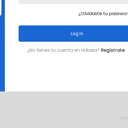
¿Olvidaste tu passwo
Log in
¿No tienes tu cuenta en
Halaxia
?
Regístrate
Empleos d
¿Empleo deseado?
Red