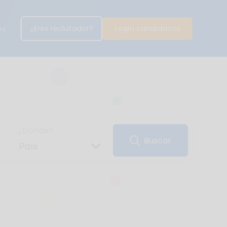
¿Eres reclutador?
Login candidatos
es
¿Dónde?
Buscar
País