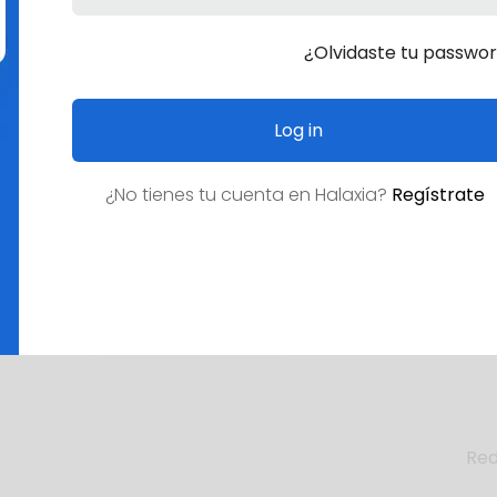
¿Olvidaste tu passwo
Log in
¿No tienes tu cuenta en
Halaxia
?
Regístrate
¿Empleo deseado?
Red