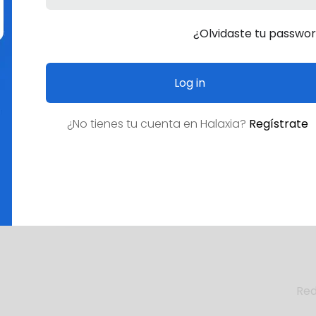
¿Olvidaste tu passwo
Log in
¿No tienes tu cuenta en
Halaxia
?
Regístrate
¿Empleo deseado?
Red