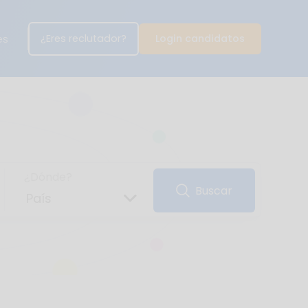
¿Eres reclutador?
Login candidatos
es
¿Dónde?
Buscar
País