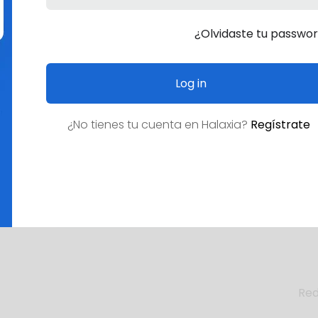
¿Olvidaste tu passwo
Log in
¿No tienes tu cuenta en
Halaxia
?
Regístrate
Empleos
¿Empleo deseado?
Red