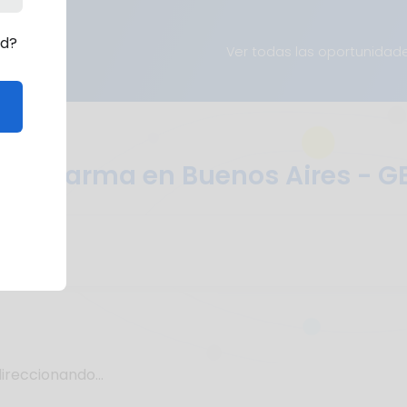
rd?
Ver todas las oportunidad
 de Farma en Buenos Aires - G
ireccionando...