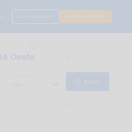
¿Eres reclutador?
Login candidatos
es
BA Oeste
¿Dónde?
Buscar
País