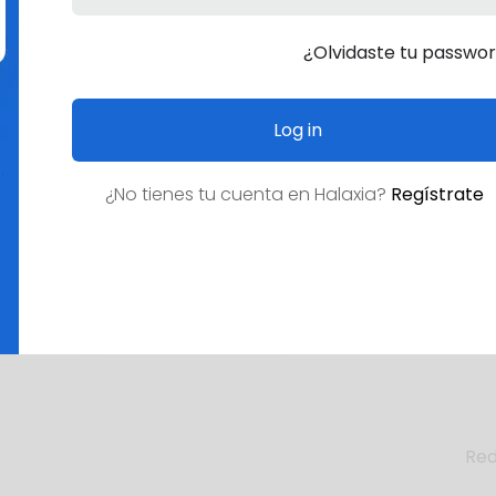
¿Olvidaste tu passwo
Log in
¿No tienes tu cuenta en
Halaxia
?
Regístrate
¿Empleo deseado?
Red