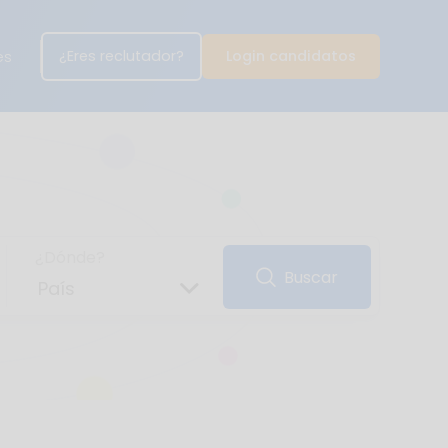
¿Eres reclutador?
Login candidatos
es
¿Dónde?
Buscar
País