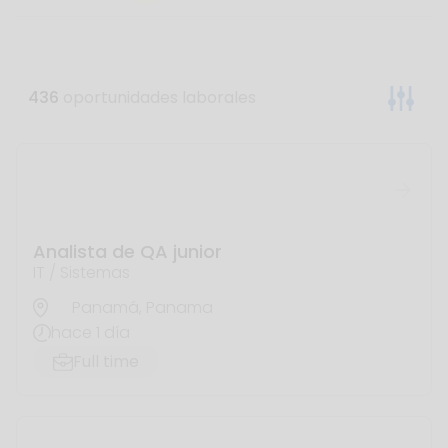
Redireccionando...
En Halaxia, nos preocupamos por cumplir con el
reglamento de protección de datos y la seguridad
de los datos de nuestros usuarios.
100 Lincoln Rd, Miami, USA
info@halaxia.com