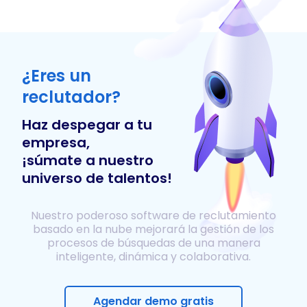
¿Eres un
reclutador?
Haz despegar a tu
empresa,
¡súmate a nuestro
universo de talentos!
Nuestro poderoso software de reclutamiento
basado en la nube mejorará la gestión de los
procesos de búsquedas de una manera
inteligente, dinámica y colaborativa.
Agendar demo gratis