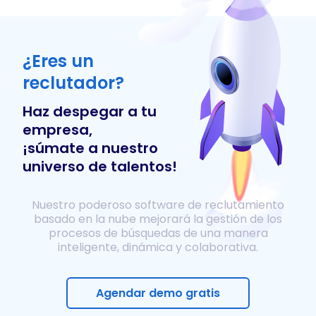
¿Eres un
reclutador?
Haz despegar a tu
empresa,
¡súmate a nuestro
universo de talentos!
Nuestro poderoso software de reclutamiento
basado en la nube mejorará la gestión de los
procesos de búsquedas de una manera
inteligente, dinámica y colaborativa.
Agendar demo gratis