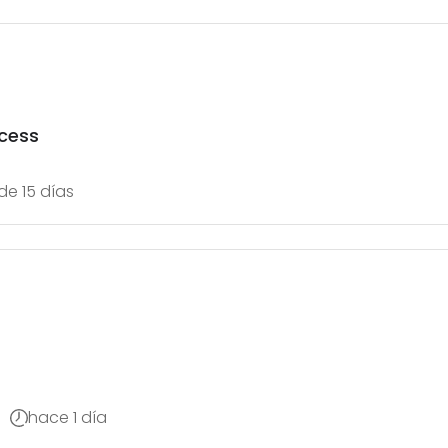
cess
e 15 días
hace 1 día