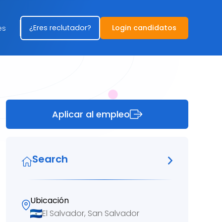
¿Eres reclutador?
Login candidatos
es
Aplicar al empleo
Search
Ubicación
El Salvador, San Salvador