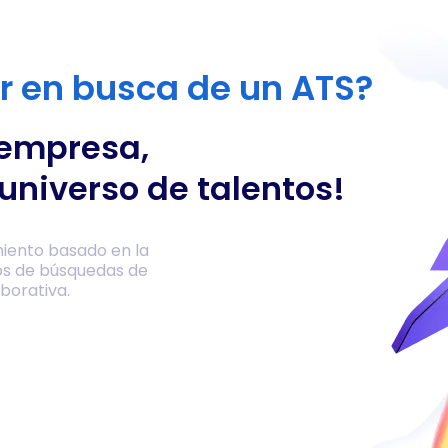
or en busca de un ATS?
 empresa,
universo de talentos!
iento basado en la
os de búsquedas de
borativa.