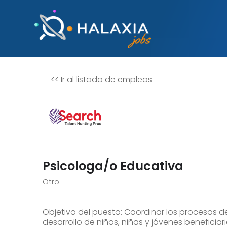
<<
Ir al listado de empleos
Psicologa/o Educativa
Otro
Objetivo del puesto: Coordinar los procesos d
desarrollo de niños, niñas y jóvenes beneficiar