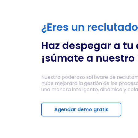
¿Eres un reclutad
Haz despegar a tu
¡súmate a nuestro 
Nuestro poderoso software de reclutam
nube mejorará la gestión de los proces
una manera inteligente, dinámica y cola
Agendar demo gratis