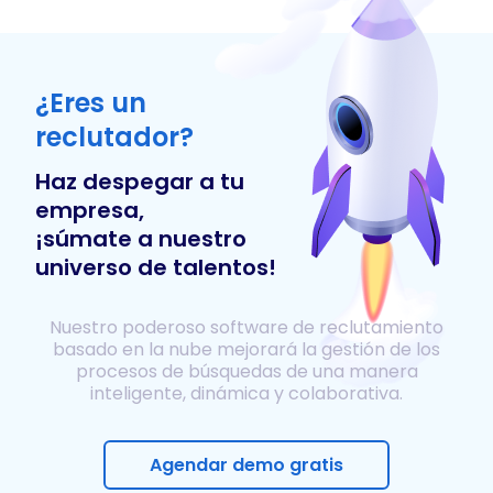
¿Eres un
reclutador?
Haz despegar a tu
empresa,
¡súmate a nuestro
universo de talentos!
Nuestro poderoso software de reclutamiento
basado en la nube mejorará la gestión de los
procesos de búsquedas de una manera
inteligente, dinámica y colaborativa.
Agendar demo gratis