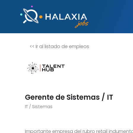
<<
Ir al listado de empleos
Gerente de Sistemas / IT
IT / Sistemas
Importante empresa del rubro retail indument