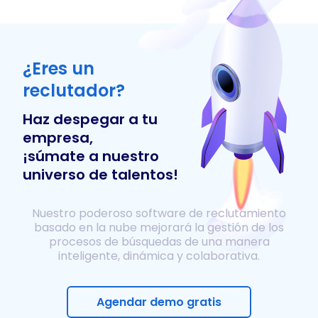
¿Eres un
reclutador?
Haz despegar a tu
empresa,
¡súmate a nuestro
universo de talentos!
Nuestro poderoso software de reclutamiento
basado en la nube mejorará la gestión de los
procesos de búsquedas de una manera
inteligente, dinámica y colaborativa.
Agendar demo gratis