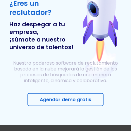
¿Eres un
reclutador?
Haz despegar a tu
empresa,
¡súmate a nuestro
universo de talentos!
Nuestro poderoso software de reclutamiento
basado en la nube mejorará la gestión de los
procesos de búsquedas de una manera
inteligente, dinámica y colaborativa.
Agendar demo gratis