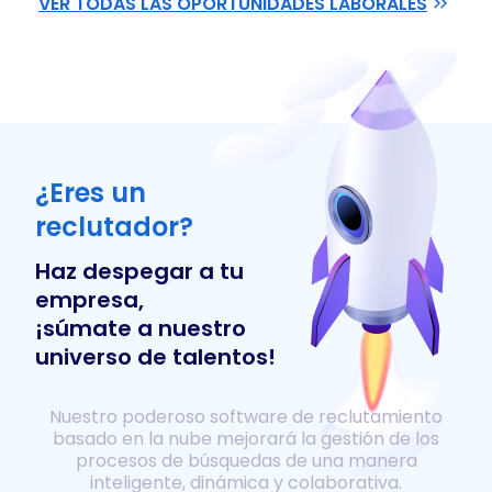
VER TODAS LAS OPORTUNIDADES LABORALES
¿Eres un
reclutador?
Haz despegar a tu
empresa,
¡súmate a nuestro
universo de talentos!
Nuestro poderoso software de reclutamiento
basado en la nube mejorará la gestión de los
procesos de búsquedas de una manera
inteligente, dinámica y colaborativa.