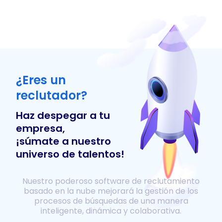
¿Eres un
reclutador?
Haz despegar a tu
empresa,
¡súmate a nuestro
universo de talentos!
Nuestro poderoso software de reclutamiento
basado en la nube mejorará la gestión de los
procesos de búsquedas de una manera
inteligente, dinámica y colaborativa.