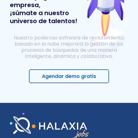
empresa,
¡súmate a nuestro
universo de talentos!
Nuestro poderoso software de reclutamiento
basado en la nube mejorará la gestión de los
procesos de búsquedas de una manera
inteligente, dinámica y colaborativa.
Agendar demo gratis