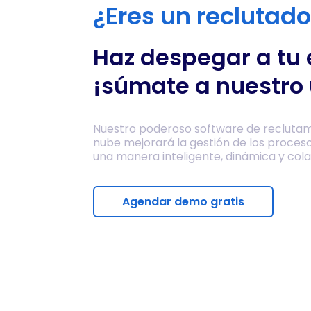
¿Eres un reclutad
Haz despegar a tu
¡súmate a nuestro 
Nuestro poderoso software de reclutam
nube mejorará la gestión de los proces
una manera inteligente, dinámica y cola
Agendar demo gratis