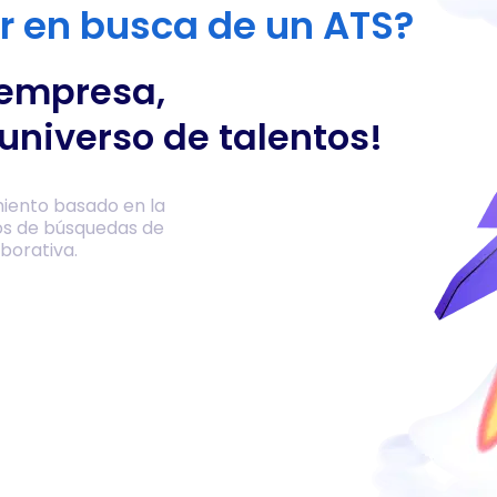
or en busca de un ATS?
 empresa,
universo de talentos!
iento basado en la
os de búsquedas de
borativa.