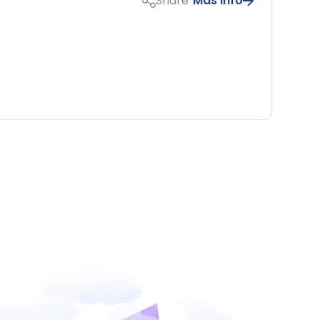
Share
Más info