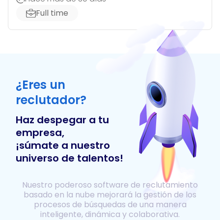
Full time
¿Eres un
reclutador?
Haz despegar a tu
empresa,
¡súmate a nuestro
universo de talentos!
Nuestro poderoso software de reclutamiento
basado en la nube mejorará la gestión de los
procesos de búsquedas de una manera
inteligente, dinámica y colaborativa.