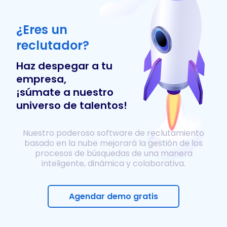
¿Eres un
reclutador?
Haz despegar a tu
empresa,
¡súmate a nuestro
universo de talentos!
Nuestro poderoso software de reclutamiento
basado en la nube mejorará la gestión de los
procesos de búsquedas de una manera
inteligente, dinámica y colaborativa.
Agendar demo gratis