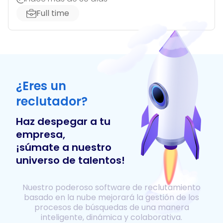
Full time
¿Eres un
reclutador?
Haz despegar a tu
empresa,
¡súmate a nuestro
universo de talentos!
Nuestro poderoso software de reclutamiento
basado en la nube mejorará la gestión de los
procesos de búsquedas de una manera
inteligente, dinámica y colaborativa.