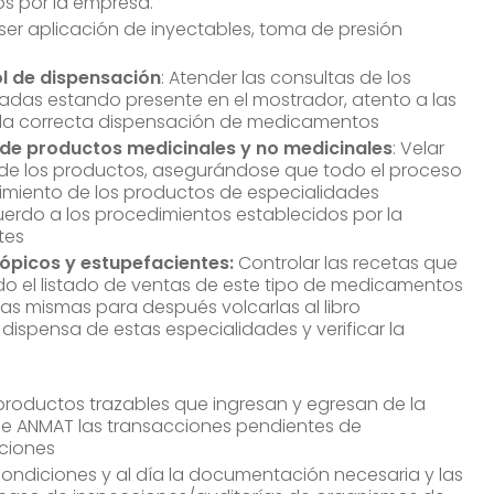
os por la empresa.
 ser aplicación de inyectables, toma de presión
l de dispensación
: Atender las consultas de los
sadas estando presente en el mostrador, atento a las
r la correcta dispensación de medicamentos
e productos medicinales y no medicinales
: Velar
de los productos, asegurándose que todo el proceso
imiento de los productos de especialidades
uerdo a los procedimientos establecidos por la
tes
rópicos y estupefacientes:
Controlar las recetas que
o el listado de ventas de este tipo de medicamentos
las mismas para después volcarlas al libro
 dispensa de estas especialidades y verificar la
 productos trazables que ingresan y egresan de la
de ANMAT las transacciones pendientes de
uciones
ondiciones y al día la documentación necesaria y las