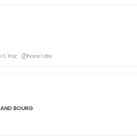
e C. Paz
hace 1 día
RAND BOURG