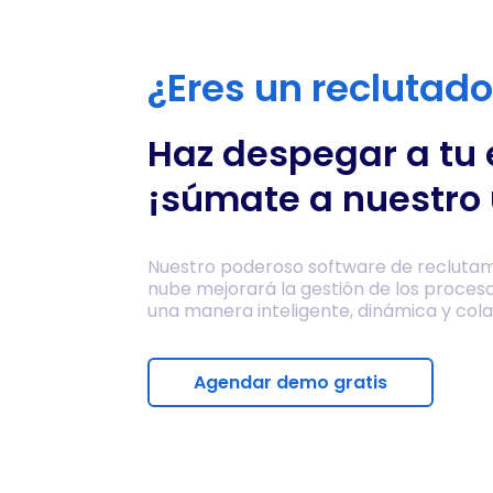
¿Eres un reclutad
Haz despegar a tu
¡súmate a nuestro 
Nuestro poderoso software de reclutam
nube mejorará la gestión de los proces
una manera inteligente, dinámica y cola
Agendar demo gratis