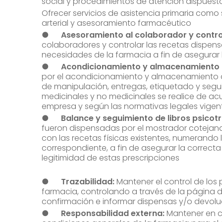
social y procedimientos de atención dispuest
Ofrecer servicios de asistencia primaria como
arterial y asesoramiento farmacéutico
●
Asesoramiento al colaborador y contro
colaboradores y controlar las recetas dispen
necesidades de la farmacia a fin de asegura
●
Acondicionamiento y almacenamiento d
por el acondicionamiento y almacenamiento 
de manipulación, entregas, etiquetado y segu
medicinales y no medicinales se realice de ac
empresa y según las normativas legales vigen
●
Balance y seguimiento de libros psicot
fueron dispensadas por el mostrador cotejand
con las recetas físicas existentes, numerando 
correspondiente, a fin de asegurar la correcta
legitimidad de estas prescripciones
●
Trazabilidad:
Mantener el control de los
farmacia, controlando a través de la página 
confirmación e informar dispensas y/o devol
●
Responsabilidad externa:
Mantener en c