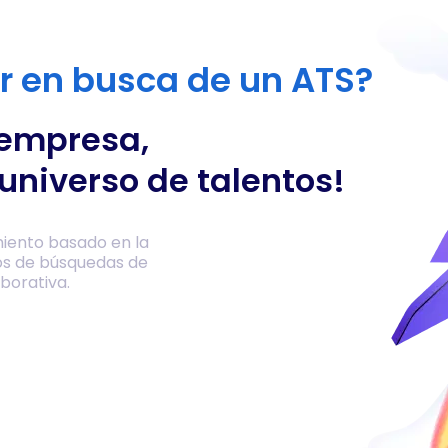
or en busca de un ATS?
 empresa,
universo de talentos!
iento basado en la
os de búsquedas de
borativa.