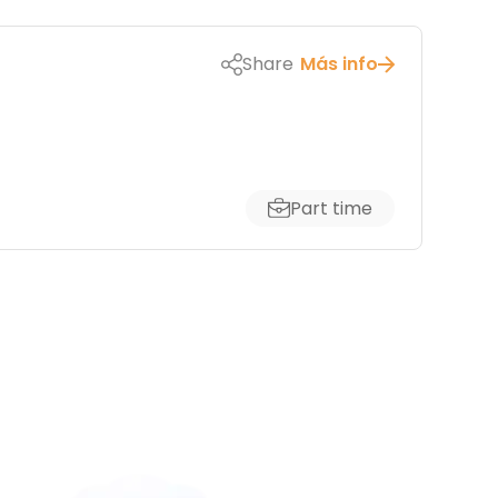
Share
Más info
Part time