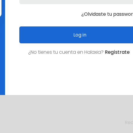
¿Olvidaste tu passwo
Log in
¿No tienes tu cuenta en
Halaxia
?
Regístrate
E
¿Empleo deseado?
Red