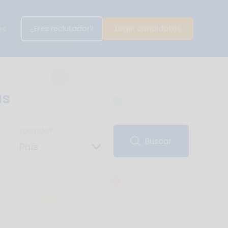
¿Eres reclutador?
Login candidatos
es
as
¿Dónde?
Buscar
País