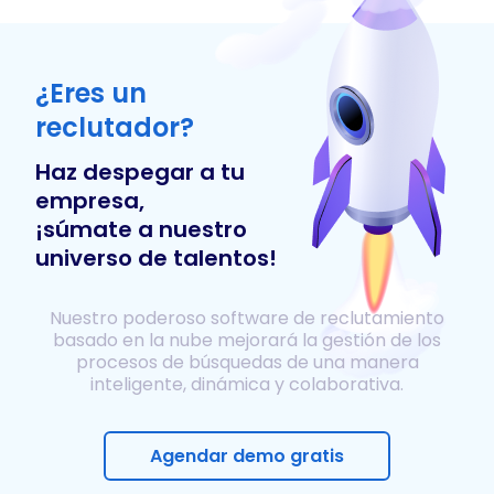
¿Eres un
reclutador?
Haz despegar a tu
empresa,
¡súmate a nuestro
universo de talentos!
Nuestro poderoso software de reclutamiento
basado en la nube mejorará la gestión de los
procesos de búsquedas de una manera
inteligente, dinámica y colaborativa.
Agendar demo gratis