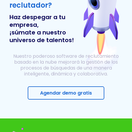
reclutador?
Haz despegar a tu
empresa,
¡súmate a nuestro
universo de talentos!
Nuestro poderoso software de reclutamiento
basado en la nube mejorará la gestión de los
procesos de búsquedas de una manera
inteligente, dinámica y colaborativa.
Agendar demo gratis