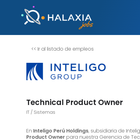
<<
Ir al listado de empleos
Technical Product Owner
IT / Sistemas
En
Inteligo Perú Holdings
, subsidiaria de Int
Product Owner
para nuestra Gerencia de Tecnol