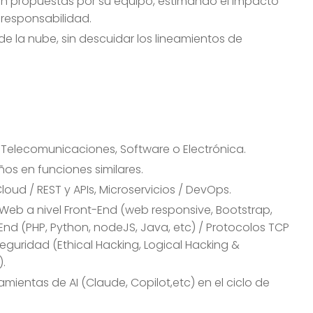
ión propuestas por su equipo, estimando el impacto
su responsabilidad.
e la nube, sin descuidar los lineamientos de
a, Telecomunicaciones, Software o Electrónica.
ños en funciones similares.
d / REST y APIs, Microservicios / DevOps.
eb a nivel Front-End (web responsive, Bootstrap,
End (PHP, Python, nodeJS, Java, etc) / Protocolos TCP
eguridad (Ethical Hacking, Logical Hacking &
).
ientas de AI (Claude, Copilot,etc) en el ciclo de