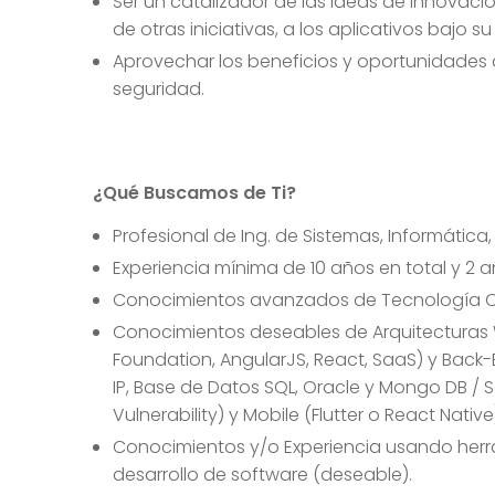
Ser un catalizador de las ideas de innovac
de otras iniciativas, a los aplicativos bajo 
Aprovechar los beneficios y oportunidades d
seguridad.
¿Qué Buscamos de Ti?
Profesional de Ing. de Sistemas, Informátic
Experiencia mínima de 10 años en total y 2 a
Conocimientos avanzados de Tecnología Clou
Conocimientos deseables de Arquitecturas W
Foundation, AngularJS, React, SaaS) y Back-
IP, Base de Datos SQL, Oracle y Mongo DB / S
Vulnerability) y Mobile (Flutter o React Native
Conocimientos y/o Experiencia usando herram
desarrollo de software (deseable).