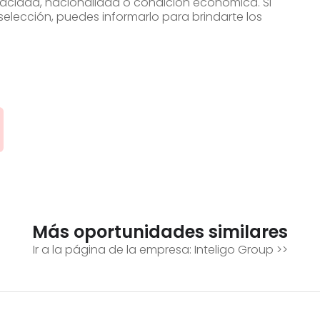
scapacidad, nacionalidad o condición económica. Si
elección, puedes informarlo para brindarte los
Más oportunidades similares
Ir a la página de la empresa:
Inteligo Group
>>