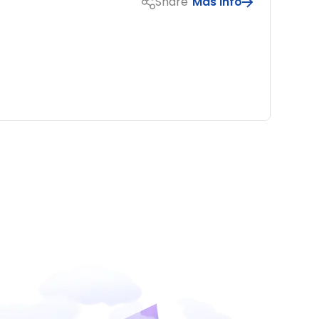
Share
Más info