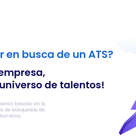
or en busca de un ATS?
 empresa,
universo de talentos!
iento basado en la
os de búsquedas de
borativa.