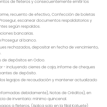
ientos de fleteros y consecuentemente emitir los
nforme, recuento de efectivo, Confección de boletas
 Prosegur, escanear documentos respaldatorios y
entes según respaldos.
liaciones bancarias.
a Prosegur al banco.
eques rechazados, depositar en fecha de vencimiento,
o.
tas de depósitos en Odoo.
ior - incluyendo cierres de caja, informe de cheques
obantes de depósito.
l los legajos de recaudación y mantener actualizado
onformadas debidamente), Notas de Créditos), en
ia de inventario: mínimo quincenal.
os a fleteros, (Aplica solo en la filial Katuete)