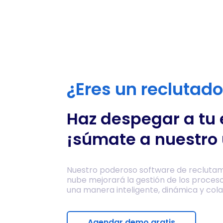
¿Eres un reclutad
Haz despegar a tu
¡súmate a nuestro 
Nuestro poderoso software de reclutam
nube mejorará la gestión de los proces
una manera inteligente, dinámica y cola
Agendar demo gratis