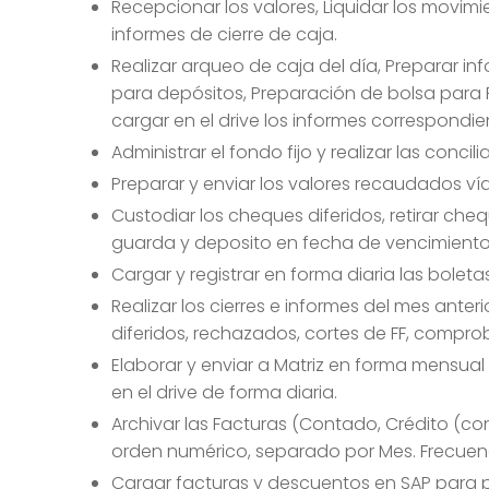
Recepcionar los valores, Liquidar los movim
informes de cierre de caja.
Realizar arqueo de caja del día, Preparar i
para depósitos, Preparación de bolsa para
cargar en el drive los informes correspondi
Administrar el fondo fijo y realizar las conci
Preparar y enviar los valores recaudados ví
Custodiar los cheques diferidos, retirar ch
guarda y deposito en fecha de vencimient
Cargar y registrar en forma diaria las bole
Realizar los cierres e informes del mes anter
diferidos, rechazados, cortes de FF, compr
Elaborar y enviar a Matriz en forma mensua
en el drive de forma diaria.
Archivar las Facturas (Contado, Crédito (c
orden numérico, separado por Mes. Frecuenc
Cargar facturas y descuentos en SAP para pag