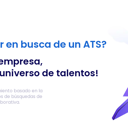
or en busca de un ATS?
 empresa,
universo de talentos!
iento basado en la
os de búsquedas de
borativa.