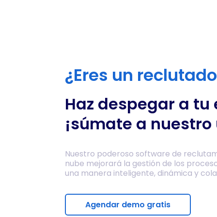
¿Eres un reclutad
Haz despegar a tu
¡súmate a nuestro 
Nuestro poderoso software de reclutam
nube mejorará la gestión de los proces
una manera inteligente, dinámica y cola
Agendar demo gratis