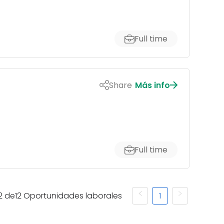
Full time
Share
Más info
Full time
2
de
12
Oportunidades laborales
1