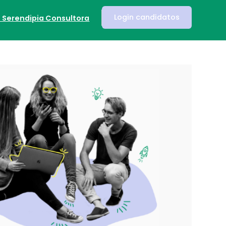
Login candidatos
n Serendipia Consultora