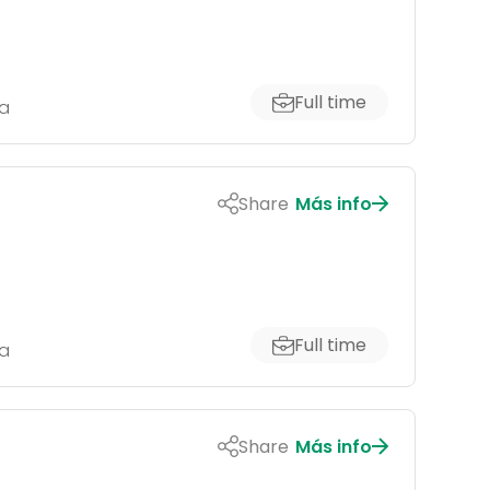
Full time
a
Share
Más info
Full time
a
Share
Más info