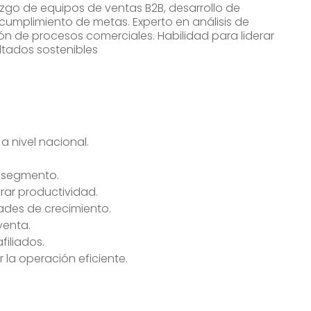
azgo de equipos de ventas B2B, desarrollo de
 cumplimiento de metas. Experto en análisis de
ón de procesos comerciales. Habilidad para liderar
ltados sostenibles
a nivel nacional.
y segmento.
rar productividad.
ades de crecimiento.
venta.
filiados.
 la operación eficiente.