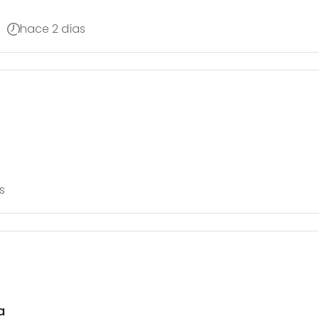
hace 2 días
s
a