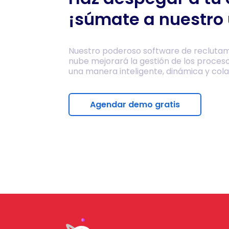
¡súmate a nuestro 
Nuestro poderoso software de reclutam
nube mejorará la gestión de los proces
una manera inteligente, dinámica y cola
Agendar demo gratis