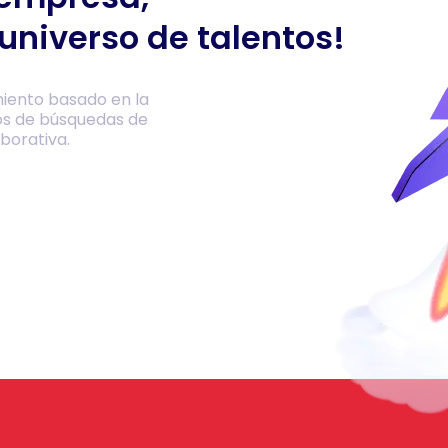
universo de talentos!
iento basado en la
os de búsquedas de
borativa.