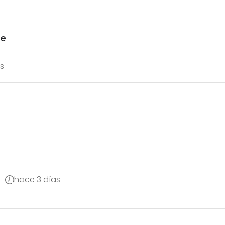
te
s
hace 3 días