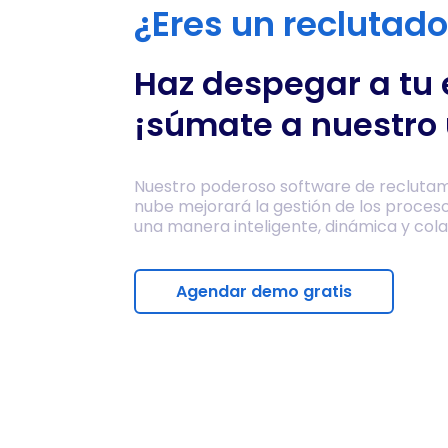
¿Eres un reclutad
Haz despegar a tu
¡súmate a nuestro 
Nuestro poderoso software de reclutam
nube mejorará la gestión de los proces
una manera inteligente, dinámica y cola
Agendar demo gratis