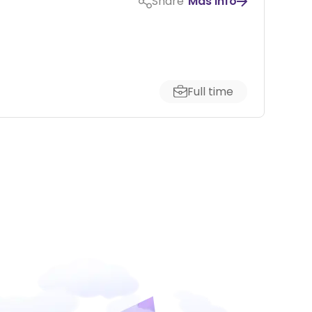
Share
Más info
Full time