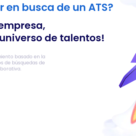
or en busca de un ATS?
 empresa,
universo de talentos!
iento basado en la
os de búsquedas de
borativa.