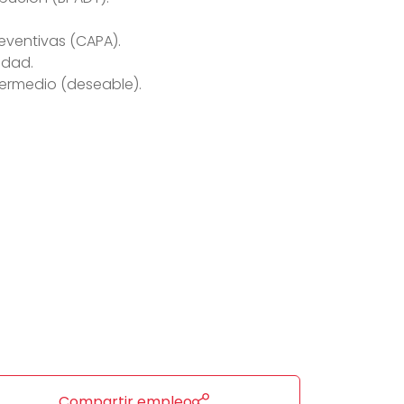
eventivas (CAPA).
idad.
intermedio (deseable).
Compartir empleo