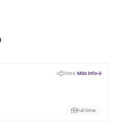
a
Share
Más info
Full time