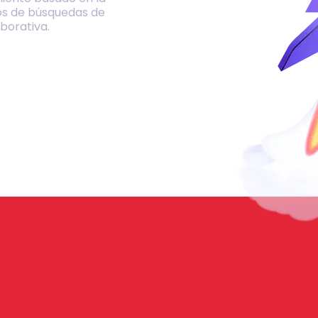
os de búsquedas de
borativa.