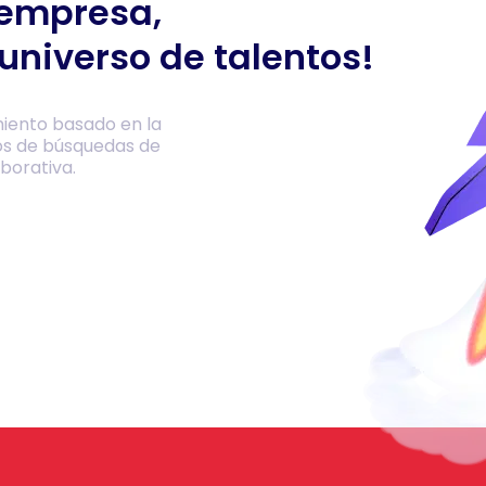
 empresa,
universo de talentos!
iento basado en la
os de búsquedas de
borativa.