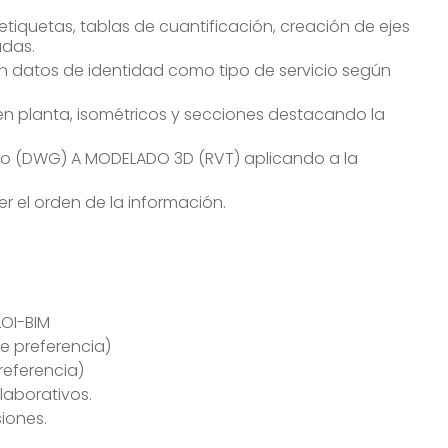
tiquetas, tablas de cuantificación, creación de ejes
adas.
n datos de identidad como tipo de servicio según
n planta, isométricos y secciones destacando la
ato (DWG) A MODELADO 3D (RVT) aplicando a la
r el orden de la información.
LOI-BIM
De preferencia)
referencia)
laborativos.
siones.