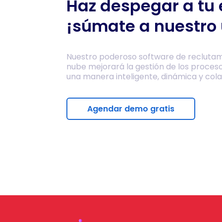
Haz despegar a tu
¡súmate a nuestro 
Nuestro poderoso software de reclutam
nube mejorará la gestión de los proces
una manera inteligente, dinámica y cola
Agendar demo gratis