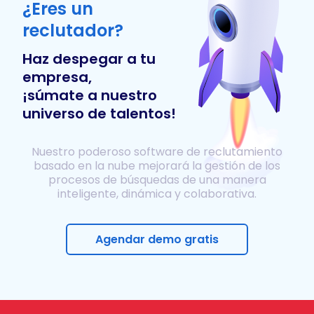
¿Eres un
reclutador?
Haz despegar a tu
empresa,
¡súmate a nuestro
universo de talentos!
Nuestro poderoso software de reclutamiento
basado en la nube mejorará la gestión de los
procesos de búsquedas de una manera
inteligente, dinámica y colaborativa.
Agendar demo gratis