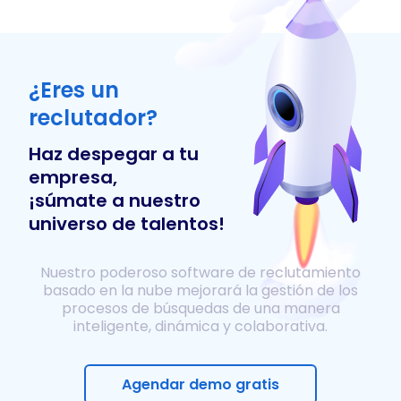
¿Eres un
reclutador?
Haz despegar a tu
empresa,
¡súmate a nuestro
universo de talentos!
Nuestro poderoso software de reclutamiento
basado en la nube mejorará la gestión de los
procesos de búsquedas de una manera
inteligente, dinámica y colaborativa.
Agendar demo gratis