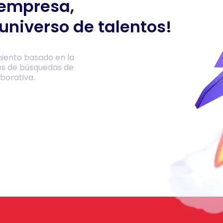
 empresa,
universo de talentos!
iento basado en la
os de búsquedas de
borativa.