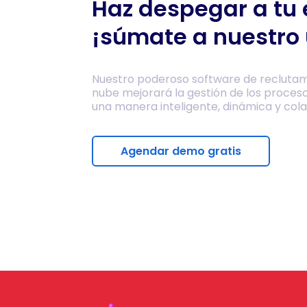
Haz despegar a tu
¡súmate a nuestro 
Nuestro poderoso software de reclutam
nube mejorará la gestión de los proces
una manera inteligente, dinámica y cola
Agendar demo gratis