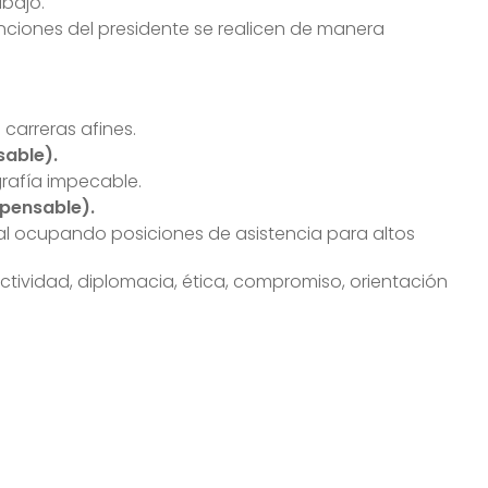
abajo.
nciones del presidente se realicen de manera
carreras afines.
sable).
rafía impecable.
spensable).
al ocupando posiciones de asistencia para altos
ctividad, diplomacia, ética, compromiso, orientación