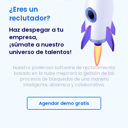
¿Eres un
reclutador?
Haz despegar a tu
empresa,
¡súmate a nuestro
universo de talentos!
Nuestro poderoso software de reclutamiento
basado en la nube mejorará la gestión de los
procesos de búsquedas de una manera
inteligente, dinámica y colaborativa.
Agendar demo gratis