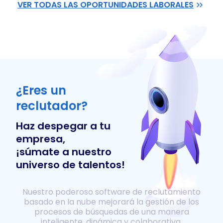
VER TODAS LAS OPORTUNIDADES LABORALES
¿Eres un
reclutador?
Haz despegar a tu
empresa,
¡súmate a nuestro
universo de talentos!
Nuestro poderoso software de reclutamiento
basado en la nube mejorará la gestión de los
procesos de búsquedas de una manera
inteligente, dinámica y colaborativa.