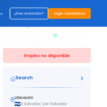
¿Eres reclutador?
Login candidatos
es
Empleo no disponible
Search
Ubicación
El Salvador, San Salvador