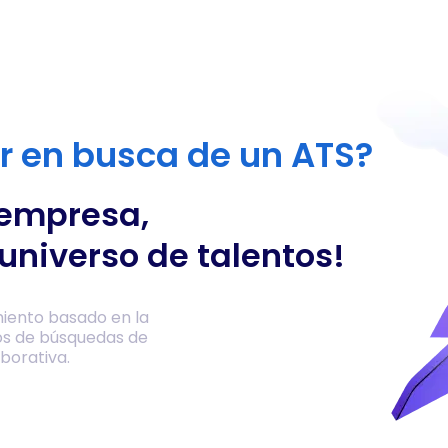
or en busca de un ATS?
 empresa,
universo de talentos!
iento basado en la
os de búsquedas de
borativa.