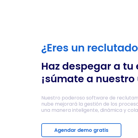
¿Eres un reclutad
Haz despegar a tu
¡súmate a nuestro 
Nuestro poderoso software de reclutam
nube mejorará la gestión de los proces
una manera inteligente, dinámica y cola
Agendar demo gratis