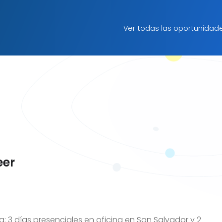
Ver todas las oportunidad
eer
a: 3 días presenciales en oficina en San Salvador y 2