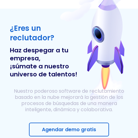
¿Eres un
reclutador?
Haz despegar a tu
empresa,
¡súmate a nuestro
universo de talentos!
Nuestro poderoso software de reclutamiento
basado en la nube mejorará la gestión de los
procesos de búsquedas de una manera
inteligente, dinámica y colaborativa.
Agendar demo gratis