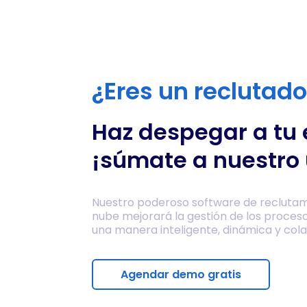
¿Eres un reclutad
Haz despegar a tu
¡súmate a nuestro 
Nuestro poderoso software de reclutam
nube mejorará la gestión de los proces
una manera inteligente, dinámica y cola
Agendar demo gratis