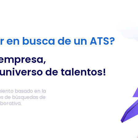
or en busca de un ATS?
 empresa,
universo de talentos!
iento basado en la
os de búsquedas de
borativa.