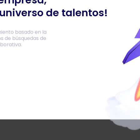
universo de talentos!
iento basado en la
os de búsquedas de
borativa.