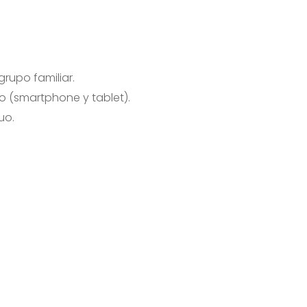
rupo familiar.
o (smartphone y tablet).
uo.