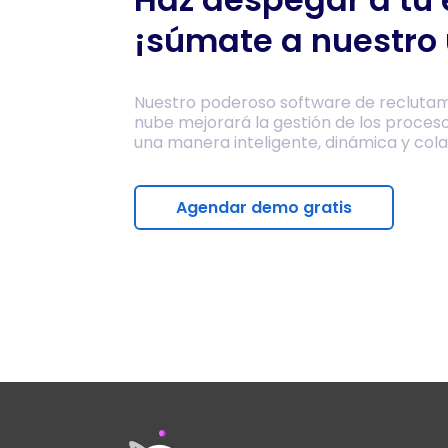
¡súmate a nuestro 
Nuestro poderoso software de reclutam
nube mejorará la gestión de los proces
una manera inteligente, dinámica y cola
Agendar demo gratis