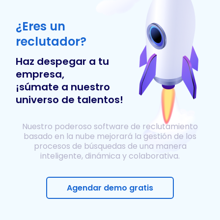
¿Eres un
reclutador?
Haz despegar a tu
empresa,
¡súmate a nuestro
universo de talentos!
Nuestro poderoso software de reclutamiento
basado en la nube mejorará la gestión de los
procesos de búsquedas de una manera
inteligente, dinámica y colaborativa.
Agendar demo gratis