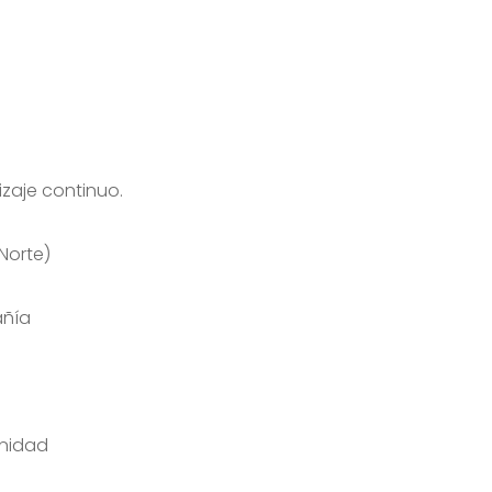
zaje continuo.
Norte)
añía
rnidad