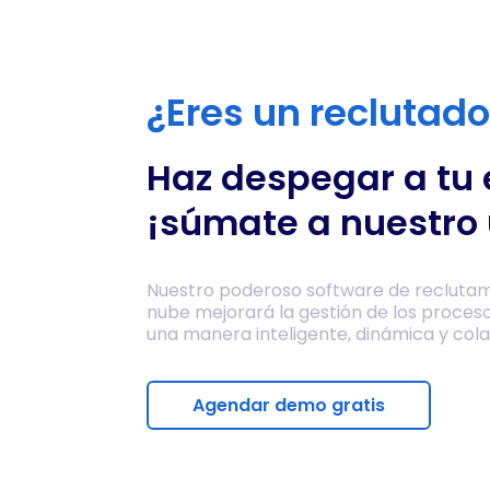
¿Eres un reclutad
Haz despegar a tu
¡súmate a nuestro 
Nuestro poderoso software de reclutam
nube mejorará la gestión de los proces
una manera inteligente, dinámica y cola
Agendar demo gratis