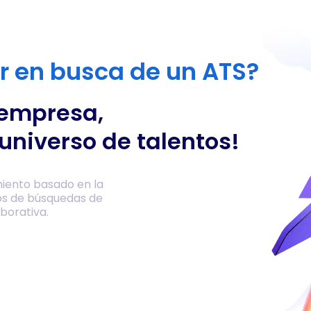
or en busca de un ATS?
 empresa,
universo de talentos!
iento basado en la
os de búsquedas de
borativa.