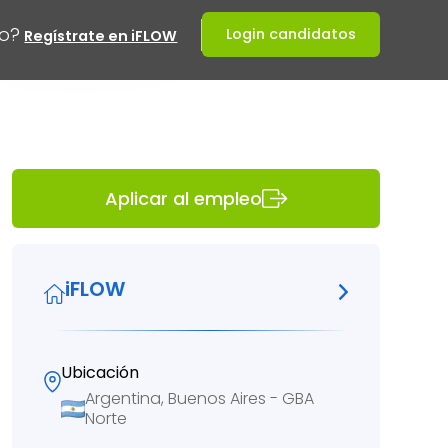
o?
Login candidatos
Regístrate en iFLOW
Aplicar al empleo
iFLOW
Ubicación
Argentina, Buenos Aires - GBA
Norte