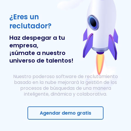
¿Eres un
reclutador?
Haz despegar a tu
empresa,
¡súmate a nuestro
universo de talentos!
Nuestro poderoso software de reclutamiento
basado en la nube mejorará la gestión de los
procesos de búsquedas de una manera
inteligente, dinámica y colaborativa.
Agendar demo gratis