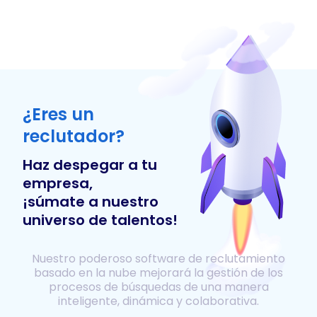
¿Eres un
reclutador?
Haz despegar a tu
empresa,
¡súmate a nuestro
universo de talentos!
Nuestro poderoso software de reclutamiento
basado en la nube mejorará la gestión de los
procesos de búsquedas de una manera
inteligente, dinámica y colaborativa.