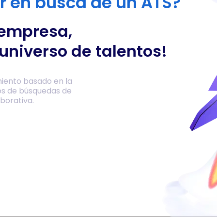
or en busca de un ATS?
 empresa,
universo de talentos!
iento basado en la
os de búsquedas de
borativa.