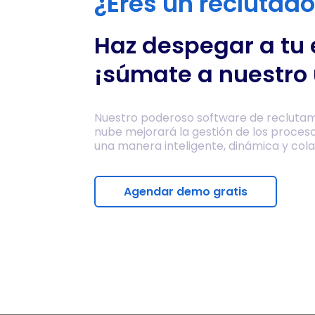
¿Eres un reclutad
Haz despegar a tu
¡súmate a nuestro 
Nuestro poderoso software de reclutam
nube mejorará la gestión de los proces
una manera inteligente, dinámica y cola
Agendar demo gratis